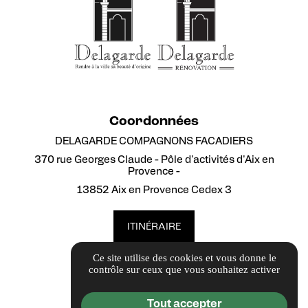
Coordonnées
DELAGARDE COMPAGNONS FACADIERS
370 rue Georges Claude - Pôle d'activités d'Aix en
Provence -
13852 Aix en Provence Cedex 3
ITINÉRAIRE
Ce site utilise des cookies et vous donne le
Contact
contrôle sur ceux que vous souhaitez activer
johanna.roumi@delagarde.fr
04 88 80 13 67
Tout accepter