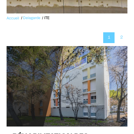
Accueil
Delagarde
ITE
1
2