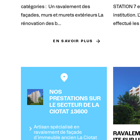
catégories : Un ravalement des
STATION 7 e
façades, murs et murets extérieurs La
institution.
rénovation des b...
effectué les 
EN SAVOIR PLUS
NOS
PRESTATIONS SUR
LE SECTEUR DE LA
CIOTAT 13600
Artisan spécialisé en
ravalement de façade
RAVALEM
d'immeuble ancien La Ciotat