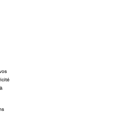
 vos
icité
 à
ns