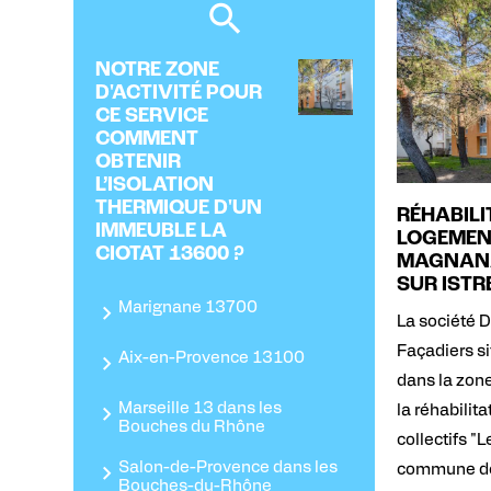
NOTRE ZONE
D'ACTIVITÉ POUR
CE SERVICE
COMMENT
OBTENIR
L’ISOLATION
THERMIQUE D'UN
RÉHABILI
IMMEUBLE LA
LOGEMEN
CIOTAT 13600 ?
MAGNANA
SUR ISTR
Marignane 13700
La société
Façadiers s
Aix-en-Provence 13100
dans la zone
Marseille 13 dans les
la réhabilit
Bouches du Rhône
collectifs "
Salon-de-Provence dans les
commune de 
Bouches-du-Rhône