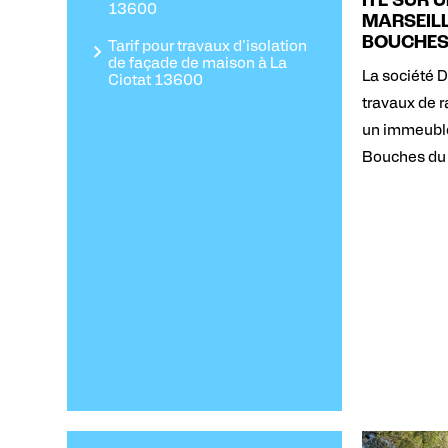
ITE SUR 
13600
MARSEILL
BOUCHES
Tarif pour travaux d'isolation
de façade de maison à La
La société D
Ciotat 13600
travaux de 
un immeuble
Bouches du