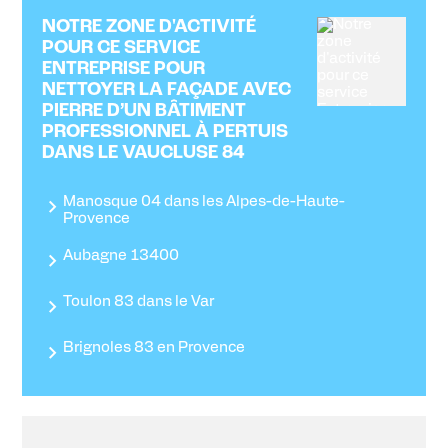
NOTRE ZONE D'ACTIVITÉ
POUR CE SERVICE
ENTREPRISE POUR
NETTOYER LA FAÇADE AVEC
PIERRE D’UN BÂTIMENT
PROFESSIONNEL À PERTUIS
DANS LE VAUCLUSE 84
Manosque 04 dans les Alpes-de-Haute-
Provence
Aubagne 13400
Toulon 83 dans le Var
Brignoles 83 en Provence