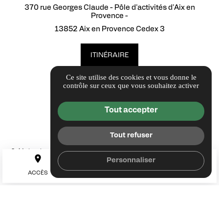
370 rue Georges Claude - Pôle d'activités d'Aix en
Provence -
13852 Aix en Provence Cedex 3
ITINÉRAIRE
Ce site utilise des cookies et vous donne le
Contact
contrôle sur ceux que vous souhaitez activer
johanna.roumi@delagarde.fr
04 88 80 13 67
Tout accepter
Tout refuser
call
Guide local
place
mail
Informations complémentaires
Personnaliser
Mentions légales
Politique de confidentialité
TEL
ACCÈS
CONTACT
Gestion des cookies